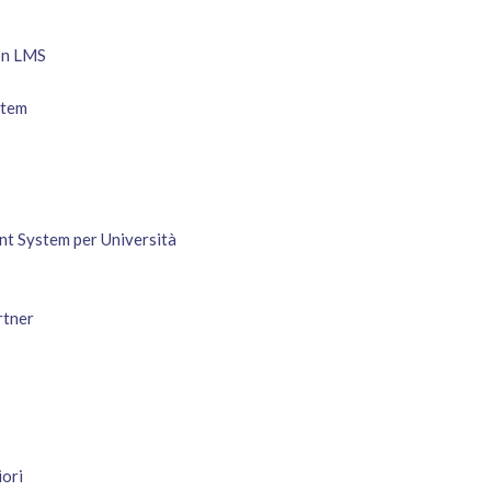
on LMS
stem
nt System per Università
rtner
iori