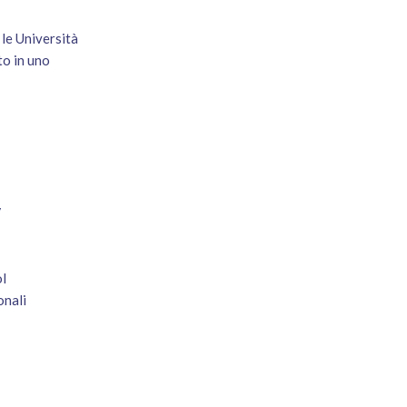
le Università
o in uno
V
l
onali