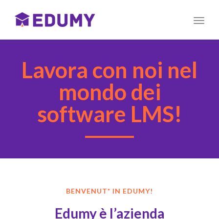
Toggl
naviga
Lavora con noi nel
mondo dei
software LMS!
BENVENUT* IN EDUMY!
Edumy è l’azienda