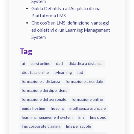
System
Guida Definitiva all’Acquisto di una
Piattaforma LMS
Che cos’è un LMS: definizione, vantaggi
ed obiettivi di un Learning Management
System
Tag
ai
corsi online
dad
didattica a distanza
didattica online
e-learning
fad
formazione a distanza
formazione aziendale
formazione dei dipendenti
formazione del personale
formazione online
guida hosting
hosting
intelligenza artificiale
learning management system
lms
lms cloud
lms corporate training
lms per scuole