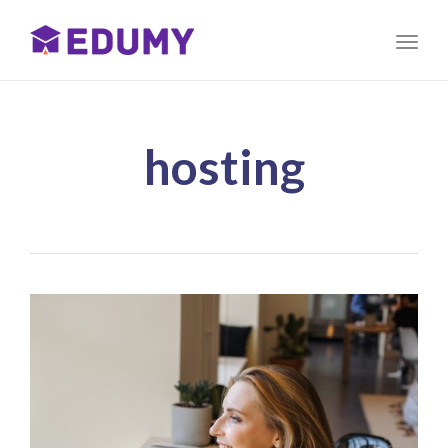
Toggl
naviga
hosting