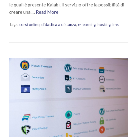
le quali è presente Kajabi. Il servizio offre la possibilità di
creare una …
Read More
Tags:
corsi online
,
didattica a distanza
,
e-learning
,
hosting
,
lms