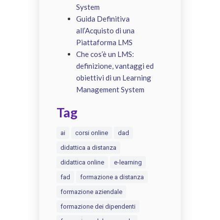
System
Guida Definitiva
all’Acquisto di una
Piattaforma LMS
Che cos’è un LMS:
definizione, vantaggi ed
obiettivi di un Learning
Management System
Tag
ai
corsi online
dad
didattica a distanza
didattica online
e-learning
fad
formazione a distanza
formazione aziendale
formazione dei dipendenti