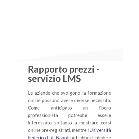
Rapporto prezzi -
servizio LMS
Le aziende che svolgono la formazione
online possono avere diverse necessità.
Come anticipato un libero
professionista potrebbe essere
interessato soltanto a mostrare corsi
online pre-registrati, mentre l’
Università
Federico II di Napoli
potrebbe richiedere