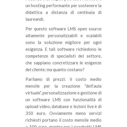
un hosting performante per sostenere la
didattica a distanza di centinaia di
laureandi.
Per questo software LMS open source
altamente personalizzabili e scalabili
sono la soluzione migliore per ogni
esigenza. E tali software richiedono le
competenze di specialisti del settore,
che sappiano concretizzare le esigenze
del cliente; ma quanto costano?
Parliamo di prezzi: il costo medio
mensile per la creazione “dell’aula
virtuale”, personalizzazione e gestione di
un software LMS con funzionalità di
upload video, database e lezioni live è di
350 euro. Ovviamente meno servizi
richiesti portano il costo mensile medio
a 100 euro, mentre per i pacchetti LMS