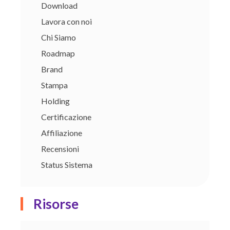
Download
Lavora con noi
Chi Siamo
Roadmap
Brand
Stampa
Holding
Certificazione
Affiliazione
Recensioni
Status Sistema
Risorse