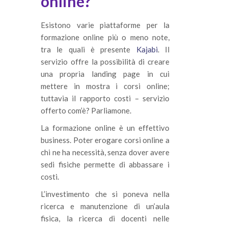
online?
Esistono varie piattaforme per la
formazione online più o meno note,
tra le quali è presente
Kajabi
. Il
servizio offre la possibilità di creare
una propria landing page in cui
mettere in mostra i corsi online;
tuttavia il rapporto costi – servizio
offerto com’è? Parliamone.
La formazione online è un effettivo
business. Poter erogare corsi online a
chi ne ha necessità, senza dover avere
sedi fisiche permette di abbassare i
costi.
L’investimento che si poneva nella
ricerca e manutenzione di un’aula
fisica, la ricerca di docenti nelle