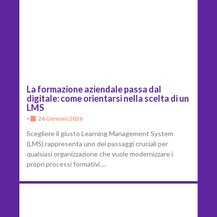
La formazione aziendale passa dal
digitale: come orientarsi nella scelta di un
LMS
•
26 Gennaio 2026
Scegliere il giusto Learning Management System
(LMS) rappresenta uno dei passaggi cruciali per
qualsiasi organizzazione che vuole modernizzare i
propri processi formativi …