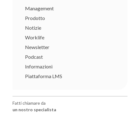
Management
Prodotto
Notizie
Worklife
Newsletter
Podcast
Informazioni
Piattaforma LMS
Fatti chiamare da
un nostro specialista