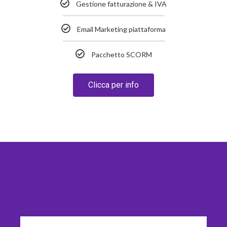
Gestione fatturazione & IVA
Email Marketing piattaforma
Pacchetto SCORM
Clicca per info