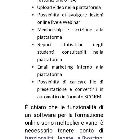
Upload video nella piattaforma
Possibilità di svolgere lezioni
online live e Webinar
Membership e iscrizione alla
piattaforma
Report statistiche degli
studenti consultabili nella
piattaforma
Email marketing interno alla
piattaforma
Possibilità di caricare file di
presentazione e convertirli in
automatico in formato SCORM
È chiaro che le funzionalità di
un software per la formazione
online sono molteplici e varie: è
necessario tenere conto di
funzionalità legate all’hosting
,