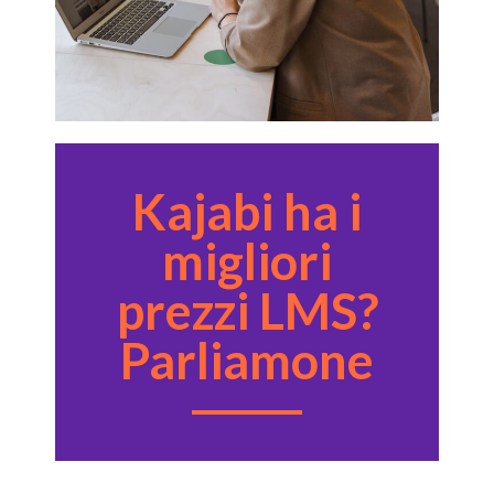
Kajabi ha i
migliori
prezzi LMS?
Parliamone