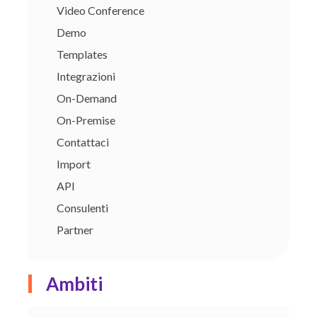
Video Conference
Demo
Templates
Integrazioni
On-Demand
On-Premise
Contattaci
Import
API
Consulenti
Partner
Ambiti