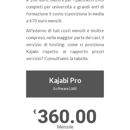
completi per università e grandi enti di
formazione il costo si posiziona in media
a 670 euro mensili.
All’interno di tali costi mensili è inoltre
compreso, nella maggior parte dei casi, il
servizio di hosting; come si posiziona
Kajabi rispetto al rapporto prezzi
servizio? Consultiamo la tabella:
Kajabi Pro
Software LMS
360.00
€
Mensile