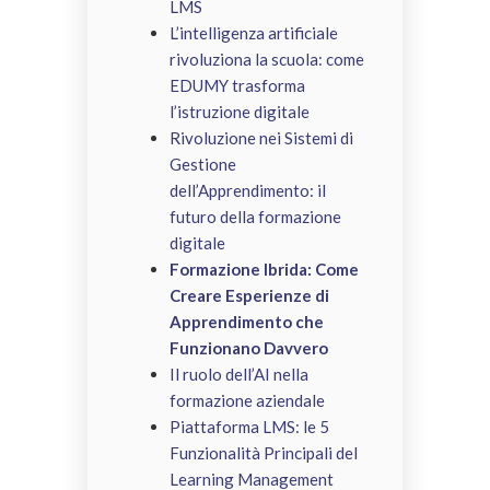
LMS
L’intelligenza artificiale
rivoluziona la scuola: come
EDUMY trasforma
l’istruzione digitale
Rivoluzione nei Sistemi di
Gestione
dell’Apprendimento: il
futuro della formazione
digitale
Formazione Ibrida: Come
Creare Esperienze di
Apprendimento che
Funzionano Davvero
Il ruolo dell’AI nella
formazione aziendale
Piattaforma LMS: le 5
Funzionalità Principali del
Learning Management