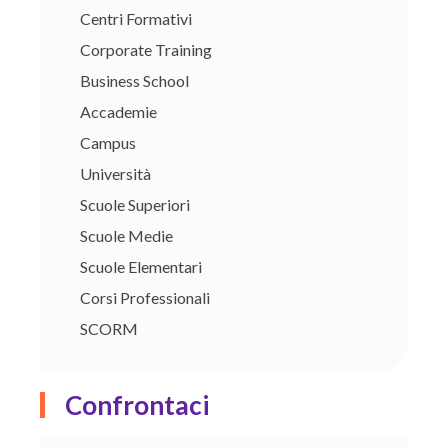
Centri Formativi
Corporate Training
Business School
Accademie
Campus
Università
Scuole Superiori
Scuole Medie
Scuole Elementari
Corsi Professionali
SCORM
Confrontaci