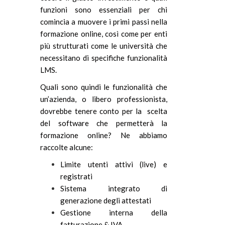
funzioni sono essenziali per chi
comincia a muovere i primi passi nella
formazione online, così come per enti
più strutturati come le università che
necessitano di specifiche funzionalità
LMS.
Quali sono quindi le funzionalità che
un’azienda, o libero professionista,
dovrebbe tenere conto per la scelta
del software che permetterà la
formazione online? Ne abbiamo
raccolte alcune:
Limite utenti attivi (live) e
registrati
Sistema integrato di
generazione degli attestati
Gestione interna della
fatturazione & IVA