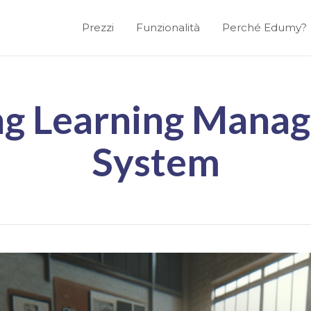
Prezzi
Funzionalità
Perché Edumy?
ng Learning Mana
System