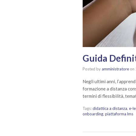
Guida Defini
Posted by
amministratore
on
Negli ultimi anni, l’appren
formazione a distanza conse
termini di flessibilità, te
Tags:
didattica a distanza
,
e-l
onboarding
,
piattaforma lms