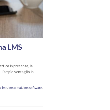
rma LMS
attica in presenza, la
. L’ampio ventaglio in
m
,
lms
,
lms cloud
,
lms software
,