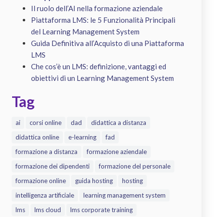
Il ruolo dell’AI nella formazione aziendale
Piattaforma LMS: le 5 Funzionalità Principali
del Learning Management System
Guida Definitiva all’Acquisto di una Piattaforma
LMS
Che cos’è un LMS: definizione, vantaggi ed
obiettivi di un Learning Management System
Tag
ai
corsi online
dad
didattica a distanza
didattica online
e-learning
fad
formazione a distanza
formazione aziendale
formazione dei dipendenti
formazione del personale
formazione online
guida hosting
hosting
intelligenza artificiale
learning management system
lms
lms cloud
lms corporate training