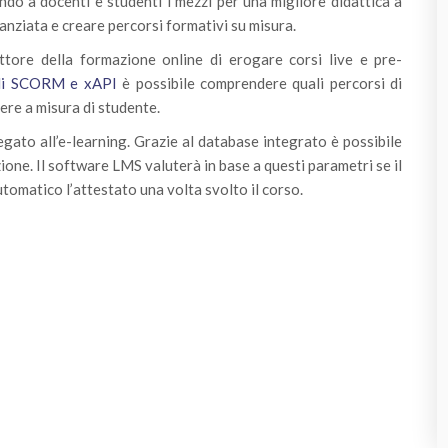
o a docenti e studenti i mezzi per una migliore didattica a
inanziata e creare percorsi formativi su misura.
ore della formazione online di erogare corsi live e pre-
lli SCORM e xAPI
è possibile comprendere quali percorsi di
ere a misura di studente.
egato all’e-learning. Grazie al database integrato è possibile
ione. Il software LMS valuterà in base a questi parametri se il
automatico l’attestato una volta svolto il corso.