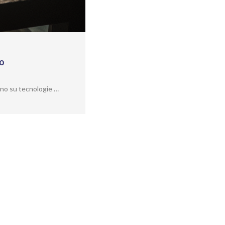
to
ano su tecnologie …