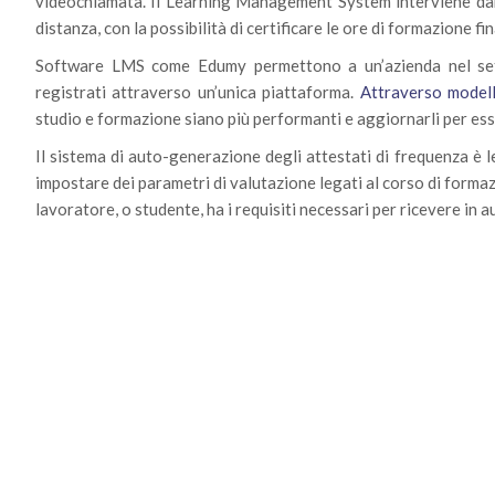
videochiamata. Il Learning Management System interviene dand
distanza, con la possibilità di certificare le ore di formazione f
Software LMS come Edumy permettono a un’azienda nel sett
registrati attraverso un’unica piattaforma.
Attraverso mode
studio e formazione siano più performanti e aggiornarli per ess
Il sistema di auto-generazione degli attestati di frequenza è l
impostare dei parametri di valutazione legati al corso di formaz
lavoratore, o studente, ha i requisiti necessari per ricevere in 