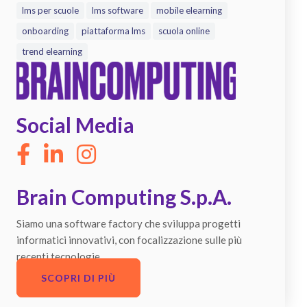
lms per scuole
lms software
mobile elearning
onboarding
piattaforma lms
scuola online
trend elearning
Social Media
Brain Computing S.p.A.
Siamo una software factory che sviluppa progetti
informatici innovativi, con focalizzazione sulle più
recenti tecnologie.
SCOPRI DI PIÙ