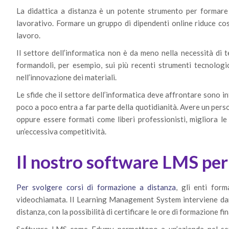
La didattica a distanza è un potente strumento per formare
lavorativo. Formare un gruppo di dipendenti online riduce cos
lavoro.
Il settore dell’informatica non è da meno nella necessità di t
formandoli, per esempio, sui più recenti strumenti tecnologi
nell’innovazione dei materiali.
Le sfide che il settore dell’informatica deve affrontare sono i
poco a poco entra a far parte della quotidianità. Avere un perso
oppure essere formati come liberi professionisti, migliora le
un’eccessiva competitività.
Il nostro software LMS per
Per svolgere corsi di formazione a distanza
, gli enti for
videochiamata. Il Learning Management System interviene dand
distanza, con la possibilità di certificare le ore di formazione f
Software LMS come Edumy permettono a un’azienda nel sett