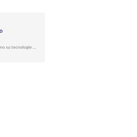
to
ano su tecnologie …