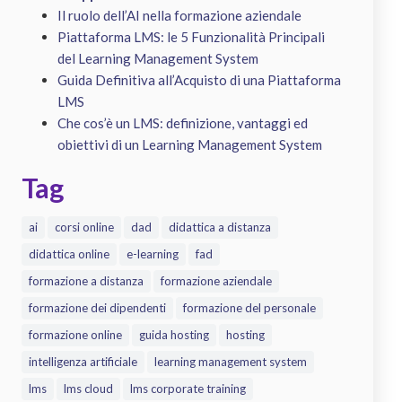
Il ruolo dell’AI nella formazione aziendale
Piattaforma LMS: le 5 Funzionalità Principali
del Learning Management System
Guida Definitiva all’Acquisto di una Piattaforma
LMS
Che cos’è un LMS: definizione, vantaggi ed
obiettivi di un Learning Management System
Tag
ai
corsi online
dad
didattica a distanza
didattica online
e-learning
fad
formazione a distanza
formazione aziendale
formazione dei dipendenti
formazione del personale
formazione online
guida hosting
hosting
intelligenza artificiale
learning management system
lms
lms cloud
lms corporate training