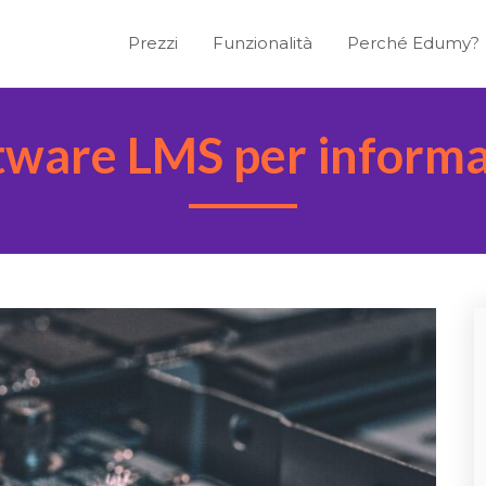
Prezzi
Funzionalità
Perché Edumy?
tware LMS per informa