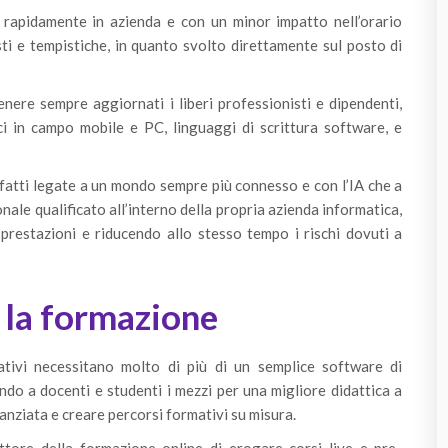
 rapidamente in azienda e con un minor impatto nell’orario
ti e tempistiche, in quanto svolto direttament
e sul posto di
enere sempre aggiornati i liberi professionisti e dipendenti,
ci in campo mobile e PC, linguaggi di scrittura software, e
nfatti legate a un mondo sempre più connesso e con l’IA che a
nale qualificato all’interno della propria azienda informatica,
 prestazioni e riducendo allo stesso tempo i rischi dovuti a
 la formazione
mativi necessitano molto di più di un semplice software di
o a docenti e studenti i mezzi per una migliore didattica a
inanziata e creare percorsi formativi su misura.
ore della formazione online di erogare corsi live e pre-