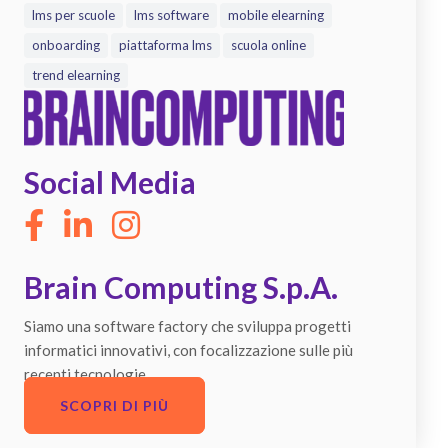
lms per scuole
lms software
mobile elearning
onboarding
piattaforma lms
scuola online
trend elearning
Social Media
Brain Computing S.p.A.
Siamo una software factory che sviluppa progetti
informatici innovativi, con focalizzazione sulle più
recenti tecnologie.
SCOPRI DI PIÙ