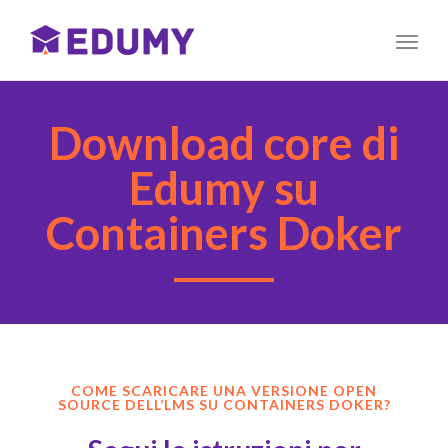
Toggl
naviga
Download core di
Edumy su
Containers Doker
COME SCARICARE UNA VERSIONE OPEN
SOURCE DELL’LMS SU CONTAINERS DOKER?