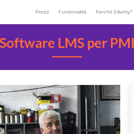
Prezzi
Funzionalità
Perché Edumy?
Software LMS per PM