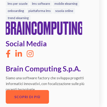
lms per scuole
lms software
mobile elearning
onboarding
piattaforma lms
scuola online
trend elearning
Social Media
Brain Computing S.p.A.
Siamo una software factory che sviluppa progetti
informatici innovativi, con focalizzazione sulle più
recenti tecnologie.
SCOPRI DI PIÙ