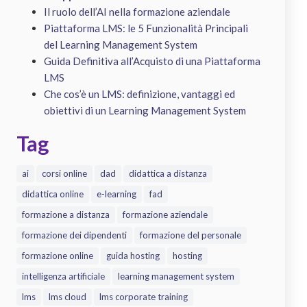
Il ruolo dell’AI nella formazione aziendale
Piattaforma LMS: le 5 Funzionalità Principali
del Learning Management System
Guida Definitiva all’Acquisto di una Piattaforma
LMS
Che cos’è un LMS: definizione, vantaggi ed
obiettivi di un Learning Management System
Tag
ai
corsi online
dad
didattica a distanza
didattica online
e-learning
fad
formazione a distanza
formazione aziendale
formazione dei dipendenti
formazione del personale
formazione online
guida hosting
hosting
intelligenza artificiale
learning management system
lms
lms cloud
lms corporate training