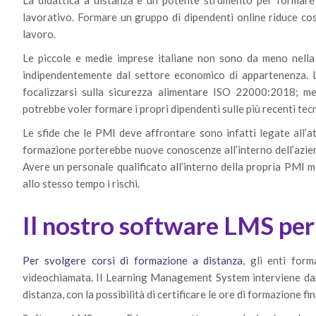
La didattica a distanza è un potente strumento per formare
lavorativo. Formare un gruppo di dipendenti online riduce cos
lavoro.
Le piccole e medie imprese italiane non sono da meno nella 
indipendentemente dal settore economico di appartenenza. 
focalizzarsi sulla sicurezza alimentare ISO 22000:2018; 
potrebbe voler formare i propri dipendenti sulle più recenti tec
Le sfide che le PMI deve affrontare sono infatti legate all’a
formazione porterebbe nuove conoscenze all’interno dell’azi
Avere un personale qualificato all’interno della propria PMI m
allo stesso tempo i rischi.
Il nostro software LMS per
Per svolgere corsi di formazione a distanza
, gli enti for
videochiamata. Il Learning Management System interviene dand
distanza, con la possibilità di certificare le ore di formazione f