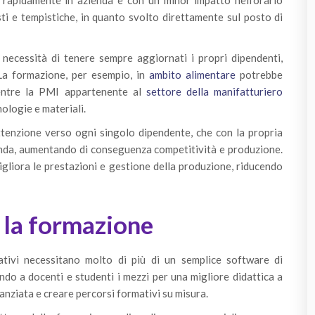
 rapidamente in azienda e con un minor impatto nell’orario
ti e tempistiche, in quanto svolto direttament
e sul posto di
necessità di tenere sempre aggiornati i propri dipendenti,
La formazione, per esempio, in
ambito alimentare
potrebbe
mentre la PMI appartenente al
settore della manifatturiero
nologie e materiali.
ttenzione verso ogni singolo dipendente, che con la propria
enda, aumentando di conseguenza competitività e produzione.
igliora le prestazioni e gestione della produzione, riducendo
 la formazione
mativi necessitano molto di più di un semplice software di
o a docenti e studenti i mezzi per una migliore didattica a
inanziata e creare percorsi formativi su misura.