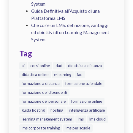
System
Guida Definitiva all’Acquisto di una
Piattaforma LMS
Che cos’è un LMS: definizione, vantaggi
ed obiettivi di un Learning Management
System
Tag
ai
corsi online
dad
didattica a distanza
didattica online
e-learning
fad
formazione a distanza
formazione aziendale
formazione dei dipendenti
formazione del personale
formazione online
guida hosting
hosting
intelligenza artificiale
learning management system
lms
lms cloud
lms corporate training
lms per scuole